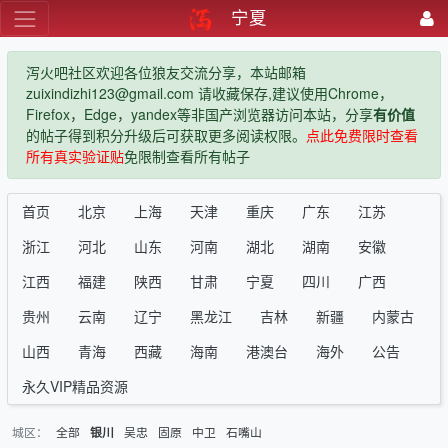
宁夏
泻火吧社区欢迎各位狼友交流分享，本站邮箱
zuixindizhi123@gmail.com 请收藏保存,建议使用Chrome，
Firefox，Edge，yandex等非国产浏览器访问本站，分享
有价值
的帖子得到积分升级后可获取更多阅读权限。
点此免费限时查看
所有真实验证贴
免限制查看所有帖子
首页
北京
上海
天津
重庆
广东
江苏
浙江
河北
山东
河南
湖北
湖南
安徽
江西
福建
陕西
甘肃
宁夏
四川
广西
贵州
云南
辽宁
黑龙江
吉林
新疆
内蒙古
山西
青海
西藏
海南
港澳台
海外
公告
永久VIP精品资源
城区：
全部
吴忠
固原
中卫
石嘴山
银川