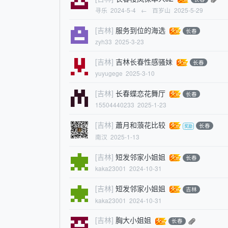
寻乐
2024-5-4
←
百岁山
2025-5-29
[吉林]
服务到位的海选
长春
zyh33
2025-3-23
[吉林]
吉林长春性感骚妹
长春
yuyugege
2025-3-10
[吉林]
长春蝶恋花舞厅
长春
15504440233
2025-1-23
[吉林]
蕭月和蒗花比较
长春
南汉
2025-1-13
[吉林]
短发邻家小姐姐
长春
kaka23001
2024-10-31
[吉林]
短发邻家小姐姐
吉林
kaka23001
2024-10-31
[吉林]
胸大小姐姐
长春