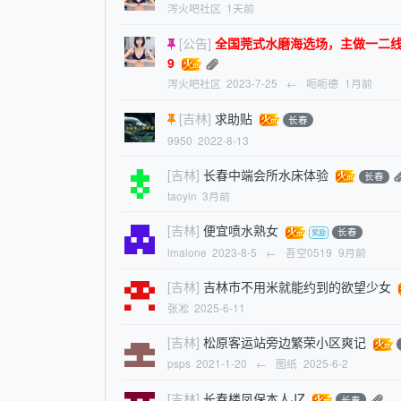
泻火吧社区
1天前
[公告]
全国莞式水磨海选场，主做一二线旅游城市
9
泻火吧社区
2023-7-25
←
呃呃德
1月前
[吉林]
求助贴
长春
9950
2022-8-13
[吉林]
长春中端会所水床体验
长春
taoyin
3月前
[吉林]
便宜喷水熟女
长春
lmalone
2023-8-5
←
吾空0519
9月前
[吉林]
吉林市不用米就能约到的欲望少女
张凇
2025-6-11
[吉林]
松原客运站旁边繁荣小区爽记
psps
2021-1-20
←
图纸
2025-6-2
[吉林]
长春楼凤保本人JZ
长春