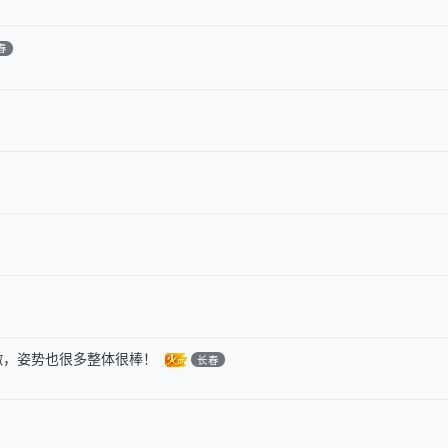
春
嫩，姿势也很多整体很棒！
长春