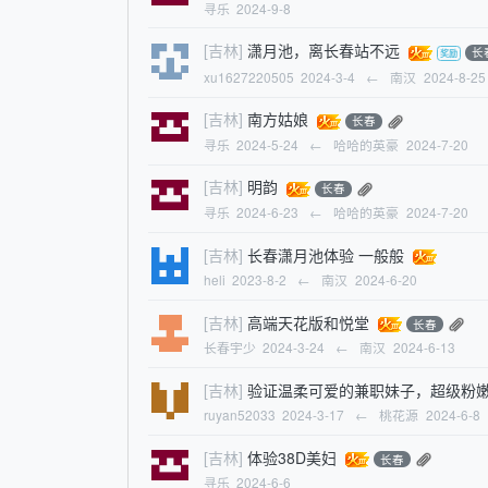
寻乐
2024-9-8
[吉林]
潇月池，离长春站不远
长
xu1627220505
2024-3-4
←
南汉
2024-8-25
[吉林]
南方姑娘
长春
寻乐
2024-5-24
←
哈哈的英豪
2024-7-20
[吉林]
明韵
长春
寻乐
2024-6-23
←
哈哈的英豪
2024-7-20
[吉林]
长春潇月池体验 一般般
heli
2023-8-2
←
南汉
2024-6-20
[吉林]
高端天花版和悦堂
长春
长春宇少
2024-3-24
←
南汉
2024-6-13
[吉林]
验证温柔可爱的兼职妹子，超级粉
ruyan52033
2024-3-17
←
桃花源
2024-6-8
[吉林]
体验38D美妇
长春
寻乐
2024-6-6