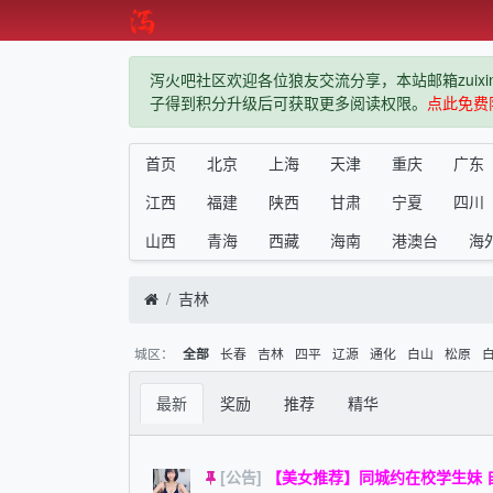
泻火吧社区欢迎各位狼友交流分享，本站邮箱zuixindiz
子得到积分升级后可获取更多阅读权限。
点此免费
首页
北京
上海
天津
重庆
广东
江西
福建
陕西
甘肃
宁夏
四川
山西
青海
西藏
海南
港澳台
海
吉林
城区：
长春
吉林
四平
辽源
通化
白山
松原
全部
最新
奖励
推荐
精华
[公告]
【美女推荐】同城约在校学生妹 自