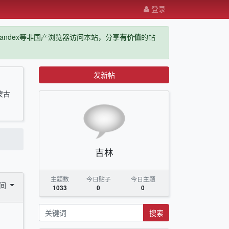
登录
ge，yandex等非国产浏览器访问本站，分享
有价值
的帖
发新帖
蒙古
吉林
主题数
今日贴子
今日主题
时间
1033
0
0
搜索