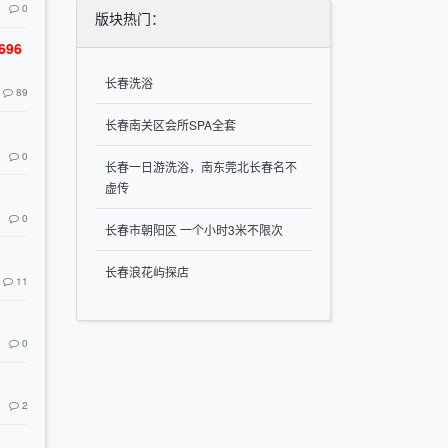
0
版块热门：
96
长春洗浴
89
长春南关区会所SPA全套
0
长春一日游洗浴，南东莞北长春名不
虚传
0
长春市朝阳区 一个小时3米不限次
长春浪花屿探店
11
0
2