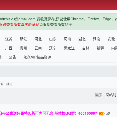
hi123@gmail.com 请收藏保存,建议使用Chrome，Firefox，Ed
限时查看所有真实验证贴
免限制查看所有帖子
江苏
浙江
河北
山东
河南
湖北
湖南
安徽
广西
贵州
云南
辽宁
黑龙江
吉林
新疆
内
外
公告
永久VIP精品资源
白城
延边
排序：
回帖
带公寓送伟哥特久药可内可无套 带体检QQ群：465160897