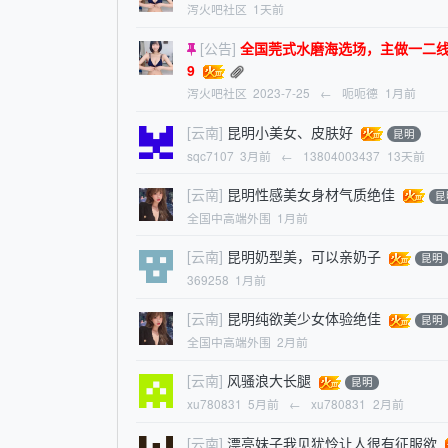
泻火吧社区
1天前
[公告]
全国莞式水磨海选场，主做一二线旅游城市
9
泻火吧社区
2023-7-25
←
呃呃德
1月前
[云南]
昆明小美女、皮肤好
昆明
sqc7107
3月前
←
13804003437
13天前
[云南]
昆明性感美女身材气质绝佳
昆
全国中高端外围
1月前
[云南]
昆明奶型美，可以亲奶子
昆明
369258
1月前
[云南]
昆明纯欲美少女体验绝佳
昆明
全国中高端外围
2月前
[云南]
风骚浪大长腿
昆明
xu780831
5月前
←
xu780831
2月前
[云南]
漂亮妹子我见犹怜让人很有征服欲