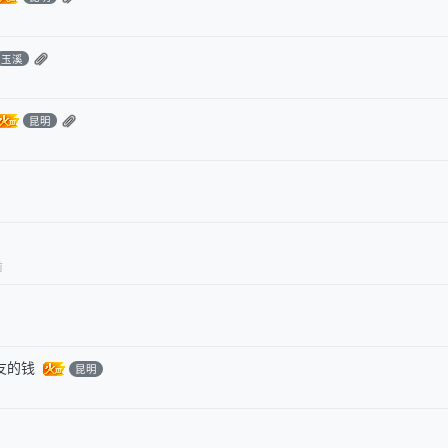
玉溪
昆明
前
友的钱
昆明