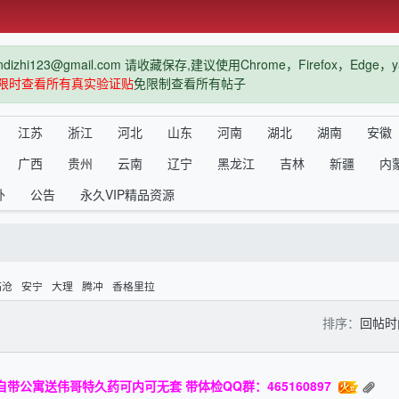
hi123@gmail.com 请收藏保存,建议使用Chrome，Firefox，Ed
限时查看所有真实验证贴
免限制查看所有帖子
江苏
浙江
河北
山东
河南
湖北
湖南
安徽
广西
贵州
云南
辽宁
黑龙江
吉林
新疆
内
外
公告
永久VIP精品资源
临沧
安宁
大理
腾冲
香格里拉
排序：
回帖
带公寓送伟哥特久药可内可无套 带体检QQ群：465160897