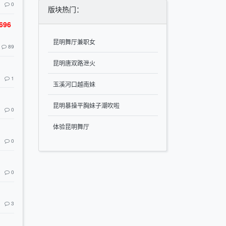
0
版块热门：
96
昆明舞厅兼职女
89
昆明唐双路泄火
1
玉溪河口越南妹
昆明暴操平胸妹子潮吹啦
0
体验昆明舞厅
0
0
3