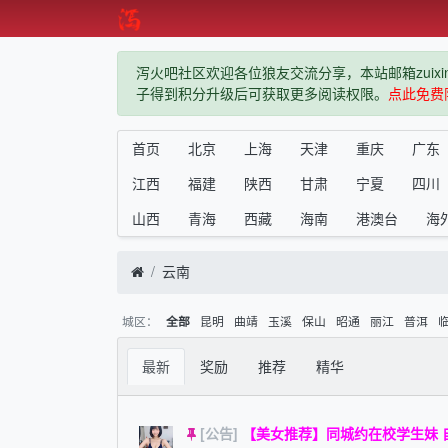
泻火吧社区欢迎各位狼友交流分享，本站邮箱zuixindiz
子得到积分升级后可获取更多阅读权限。
点此免费
首页
北京
上海
天津
重庆
广东
江西
福建
陕西
甘肃
宁夏
四川
山西
青海
西藏
海南
港澳台
海
云南
城区：
昆明
曲靖
玉溪
保山
昭通
丽江
普洱
全部
最新
奖励
推荐
精华
[公告]
【美女推荐】同城约在校学生妹 自