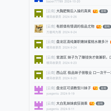
baoer77789
2024-10-20
[云南]
大胸肥臀后入操的真爽
昆明
楼凤收录员
2024-9-26
[云南]
有颜值有情调的极品尤物
昆明
万兽鸡为首
2024-9-24
[云南]
盘龙区清纯兼职嫩妹蜜桃水嫩多汁
楼凤收录员
2024-9-24
[云南]
官渡区 妹子为了赚钱快才做兼职，
楼凤收录员
2024-9-23
[云南]
西山区 极品妹子很敬业 口一次干一
楼凤收录员
2024-9-20
[云南]
盘龙区可调教型川妹子
昆明
yuegeniu
2024-9-19
[云南]
大白乳妹妹疯狂骑乘
昆明
yuegeniu
2024-9-11