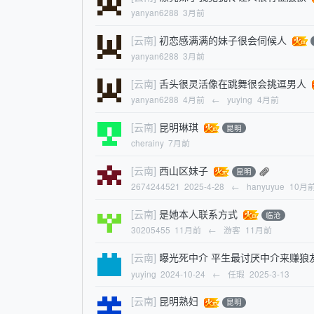
yanyan6288
3月前
[云南]
初恋感满满的妹子很会伺候人
yanyan6288
3月前
[云南]
舌头很灵活像在跳舞很会挑逗男人
yanyan6288
4月前
←
yuying
4月前
[云南]
昆明琳琪
昆明
cherainy
7月前
[云南]
西山区妹子
昆明
2674244521
2025-4-28
←
hanyuyue
10月
[云南]
是她本人联系方式
临沧
30205455
11月前
←
游客
11月前
[云南]
曝光死中介 平生最讨厌中介来赚狼
yuying
2024-10-24
←
任瑕
2025-3-13
[云南]
昆明熟妇
昆明