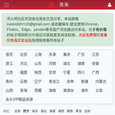
青海
泻火吧社区欢迎各位狼友交流分享，本站邮箱
zuixindizhi123@gmail.com 请收藏保存,建议使用Chrome，
Firefox，Edge，yandex等非国产浏览器访问本站，分享
有价值
的帖子得到积分升级后可获取更多阅读权限。
点此免费限时查看
所有真实验证贴
免限制查看所有帖子
首页
北京
上海
天津
重庆
广东
江苏
浙江
河北
山东
河南
湖北
湖南
安徽
江西
福建
陕西
甘肃
宁夏
四川
广西
贵州
云南
辽宁
黑龙江
吉林
新疆
内蒙古
山西
青海
西藏
海南
港澳台
海外
公告
永久VIP精品资源
城区：
全部
海东
海北
海南
海西
黄南
果洛
玉树
西宁