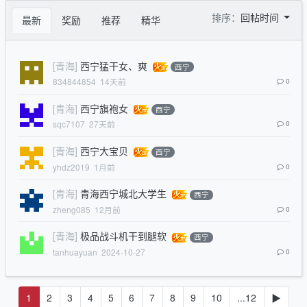
排序：
回帖时间
最新
奖励
推荐
精华
[青海]
西宁猛干女、爽
西宁
834844854
14天前
0
[青海]
西宁旗袍女
西宁
sqc7107
27天前
0
[青海]
西宁大宝贝
西宁
yhdz2019
1月前
0
[青海]
青海西宁城北大学生
西宁
zheng085
12月前
0
[青海]
极品战斗机干到腿软
西宁
tanhuayuan
2024-10-27
0
1
2
3
4
5
6
7
8
9
10
...12
▶