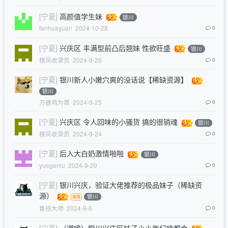
[宁夏]
高颜值学生妹
银川
tanhuayuan
2024-10-28
0
[宁夏]
兴庆区 丰满型前凸后翘妹 性欲旺盛
银川
楼凤收录员
2024-9-26
0
[宁夏]
银川新人小嫩穴爽的没话说【稀缺资源】
银川
万兽鸡为首
2024-9-25
0
[宁夏]
兴庆区 令人回味的小骚货 搞的很销魂
银川
楼凤收录员
2024-9-24
0
[宁夏]
后入大白奶激情啪啪
银川
yuegeniu
2024-9-20
0
[宁夏]
银川兴庆，验证大佬推荐的极品妹子（稀缺资
源）
银川
鲁班大师
2024-9-6
0
[宁夏]
（潮喷）银川兴庆区妹子小小年纪啥都会