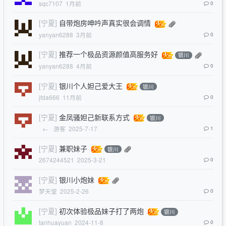
sqc7107
1月前
0
[宁夏]
自带炮房呻吟声真实很会调情
yanyan6288
3月前
0
[宁夏]
推荐一个极品资源颜值高服务好
银川
yanyan6288
4月前
0
[宁夏]
银川个人妲己爱大王
银川
jfda666
11月前
0
[宁夏]
金凤骚妲己新联系方式
银川
←
游客
2025-7-17
1
[宁夏]
兼职妹子
银川
2674244521
2025-3-21
0
[宁夏]
银川小炮妹
梦天堂
2025-2-26
0
[宁夏]
初次体验极品妹子打了两炮
银川
tanhuayuan
2024-11-8
0