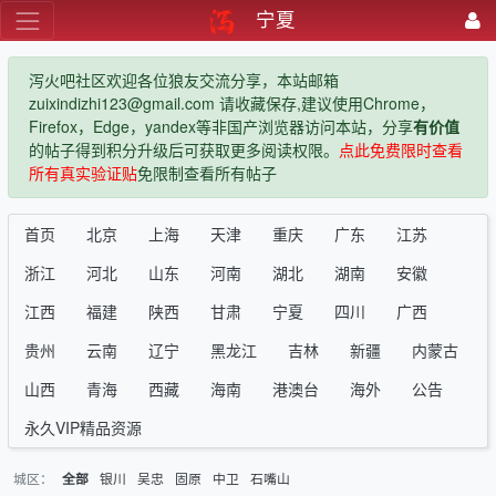
宁夏
泻火吧社区欢迎各位狼友交流分享，本站邮箱
zuixindizhi123@gmail.com 请收藏保存,建议使用Chrome，
Firefox，Edge，yandex等非国产浏览器访问本站，分享
有价值
的帖子得到积分升级后可获取更多阅读权限。
点此免费限时查看
所有真实验证贴
免限制查看所有帖子
首页
北京
上海
天津
重庆
广东
江苏
浙江
河北
山东
河南
湖北
湖南
安徽
江西
福建
陕西
甘肃
宁夏
四川
广西
贵州
云南
辽宁
黑龙江
吉林
新疆
内蒙古
山西
青海
西藏
海南
港澳台
海外
公告
永久VIP精品资源
城区：
银川
吴忠
固原
中卫
石嘴山
全部