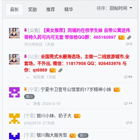
排序：
回帖时间
最新
奖励
推荐
精华
[公告]
【美女推荐】同城约在校学生妹 自带公寓送伟
哥特久药可内可无套 带体检QQ群：465160897
泻火吧社区
1天前
0
[公告]
全国莞式水磨海选场，主做一二线旅游城市,全
套场，不外出, 微信：11817958 QQ：926453976 与
你：qt6969
←
呃呃德
1月前
89
[宁夏]
宁夏中卫壹号公馆里的17岁精神小妹
银川
←
游客
2024-3-18
14
[宁夏]
银川小妹、奶子大
yhdz2019
27天前
0
[宁夏]
银川胸大服务型
银川