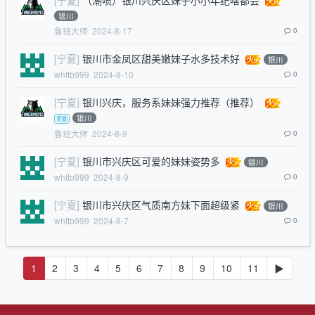
银川
鲁班大师
2024-8-17
0
[宁夏]
银川市金凤区甜美嫩妹子水多技术好
银川
whttb999
2024-8-10
0
[宁夏]
银川兴庆，服务系妹妹强力推荐（推荐）
银川
鲁班大师
2024-8-9
0
[宁夏]
银川市兴庆区可爱的妹妹姿势多
银川
whttb999
2024-8-9
0
[宁夏]
银川市兴庆区气质南方妹下面超级紧
银川
whttb999
2024-8-7
0
1
2
3
4
5
6
7
8
9
10
11
▶