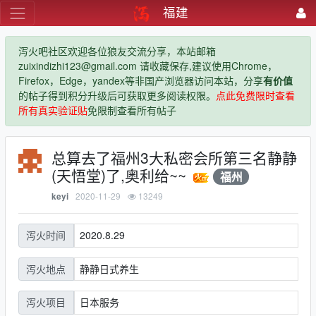
福建
泻火吧社区欢迎各位狼友交流分享，本站邮箱
zuixindizhi123@gmail.com 请收藏保存,建议使用Chrome，
Firefox，Edge，yandex等非国产浏览器访问本站，分享
有价值
的帖子得到积分升级后可获取更多阅读权限。
点此免费限时查看
所有真实验证贴
免限制查看所有帖子
总算去了福州3大私密会所第三名静静
(天悟堂)了,奥利给~~
福州
2020-11-29
13249
keyi
2020.8.29
泻火时间
静静日式养生
泻火地点
日本服务
泻火项目