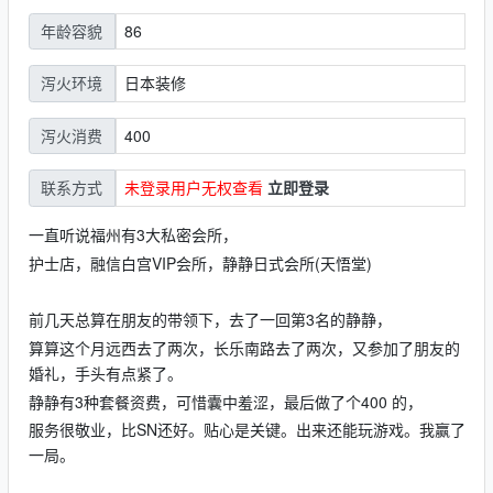
86
年龄容貌
日本装修
泻火环境
400
泻火消费
未登录用户无权查看
立即登录
联系方式
一直听说福州有3大私密会所，
护士店，融信白宫VIP会所，静静日式会所(天悟堂)
前几天总算在朋友的带领下，去了一回第3名的静静，
算算这个月远西去了两次，长乐南路去了两次，又参加了朋友的
婚礼，手头有点紧了。
静静有3种套餐资费，可惜囊中羞涩，最后做了个400 的，
服务很敬业，比SN还好。贴心是关键。出来还能玩游戏。我赢了
一局。