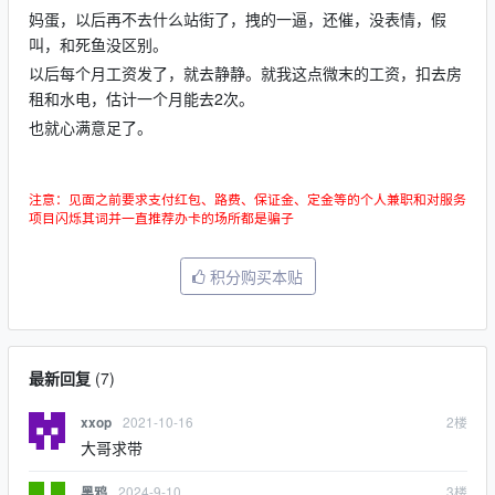
妈蛋，以后再不去什么站街了，拽的一逼，还催，没表情，假
叫，和死鱼没区别。
以后每个月工资发了，就去静静。就我这点微末的工资，扣去房
租和水电，估计一个月能去2次。
也就心满意足了。
注意：见面之前要求支付红包、路费、保证金、定金等的个人兼职和对服务
项目闪烁其词并一直推荐办卡的场所都是骗子
积分购买本贴
最新回复
(
7
)
2021-10-16
2
楼
xxop
大哥求带
2024-9-10
3
楼
黑鸦